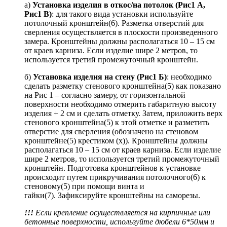
а)
Установка изделия в откос/на потолок (Рис1 А,
Рис1 В)
: для такого вида установки используйте
потолочный кронштейн(6). Разметка отверстий для
сверления осуществляется в плоскости произведенного
замера. Кронштейны должны располагаться 10 – 15 см
от краев карниза. Если изделие шире 2 метров, то
используется третий промежуточный кронштейн.
б)
Установка изделия на стену (Рис1 Б)
: необходимо
сделать разметку стенового кронштейна(5) как показано
на Рис 1 – согласно замеру, от горизонтальной
поверхности необходимо отмерить габаритную высоту
изделия + 2 см и сделать отметку. Затем, приложить верх
стенового кронштейна(5) к этой отметке и разметить
отверстие для сверления (обозначено на стеновом
кронштейне(5) крестиком (х)). Кронштейны должны
располагаться 10 – 15 см от краев карниза. Если изделие
шире 2 метров, то используется третий промежуточный
кронштейн. Подготовка кронштейнов к установке
происходит путем прикручивания потолочного(6) к
стеновому(5) при помощи винта и
гайки(7). Зафиксируйте кронштейны на саморезы.
!!!
Если крепление осуществляется на кирпичные или
бетонные поверхности, используйте дюбели 6*50мм и