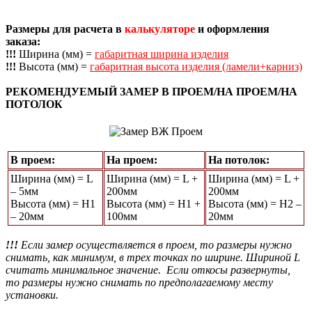
Размеры для расчета в
калькуляторе
и оформления
заказа:
!!!
Ширина (мм) =
габаритная ширина изделия
!!!
Высота (мм) =
габаритная высота изделия (ламели+карниз)
РЕКОМЕНДУЕМЫЙ ЗАМЕР В ПРОЕМ/НА ПРОЕМ/НА
ПОТОЛОК
В проем:
На проем:
На потолок:
Ширина (мм) = L
Ширина (мм) = L +
Ширина (мм) = L +
– 5мм
200мм
200мм
Высота (мм) = Н1
Высота (мм) = Н1 +
Высота (мм) = Н2 –
– 20мм
100мм
20мм
!!!
Если замер осуществляется в проем, то размеры нужно
снимать, как минимум, в трех точках по ширине. Шириной L
считать минимальное значение. Если откосы развернуты,
то размеры нужно снимать по предполагаемому месту
установки.