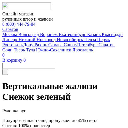
Онлайн магазин
рулонных штор и жалюзи
8 (800) 444-79-84
Саратов
Москва
Волгоград
Воронеж
Екатеринбург
Казань
Краснодар
Липецк
Нижний Новгород
Новосибирск
Пенза
Пермь
Ростов-на-Дону
Рязань
Самара
Санкт-Петербург
Саратов
Сочи
Тверь
Тула
Южно-Сахалинск
Ярославль
0
В корзину
0
Вертикальные жалюзи
Снежок зеленый
Рулонка.рус
Полупрозрачная ткань, пропускает до 45% света
Состав: 100% полиэстер