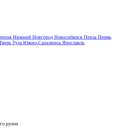
ипецк
Нижний Новгород
Новосибирск
Пенза
Пермь
Тверь
Тула
Южно-Сахалинск
Ярославль
го рулон