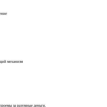
ение
щий механизм
проемы за разумные деньги.